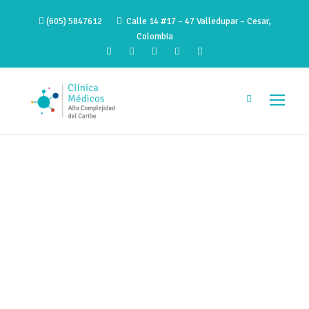
(605) 5847612
Calle 14 #17 – 47 Valledupar – Cesar,
Colombia
Identificar a tiempo
los síntomas de la
tuberculosis puede
evitar